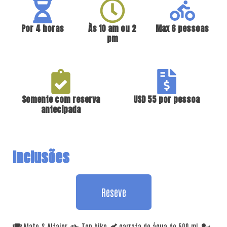
Por 4 horas
Às 10 am ou 2
Max 6 pessoas
pm​
Somente com reserva
USD 55 por pessoa
antecipada
Inclusões​
Reseve
Mate & Alfajor
Top bike
garrafa de água de 500 ml