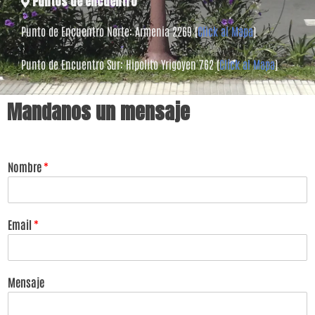
Puntos de encuentro
Punto de Encuentro Norte: Armenia 2269 (
Click al Mapa
)
Punto de Encuentro Sur: Hipolito Yrigoyen 762 (
Click al Mapa
)
Mandanos un mensaje
Nombre
*
Email
*
Mensaje